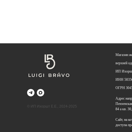
Магазин ж
верхней о
ИП Ихоршт
ИНН 5835
ОГРН
304
Адрес напр
Пензенская 
© ИП Ихоршт Е.Е., 2024-2025
84 а кв. 30,
Сайт, на к
доступа п