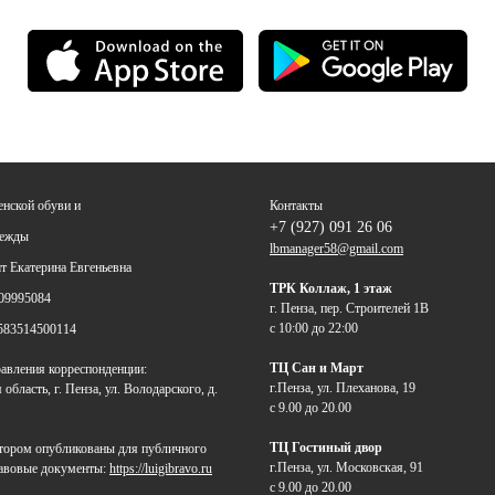
енской обуви и
Контакты
+7 (927) 091 26 06
дежды
lbmanager58@gmail.com
 Екатерина Евгеньевна
ТРК Коллаж, 1 этаж
09995084
г. Пенза, пер. Строителей 1В
с 10:00 до 22:00
583514500114
ТЦ Сан и Март
авления корреспонденции:
г.Пенза, ул. Плеханова, 19
область, г. Пенза, ул. Володарского, д.
с 9.00 до 20.00
ТЦ Гостиный двор
отором опубликованы для публичного
г.Пенза, ул. Московская, 91
равовые документы:
https://luigibravo.ru
с 9.00 до 20.00