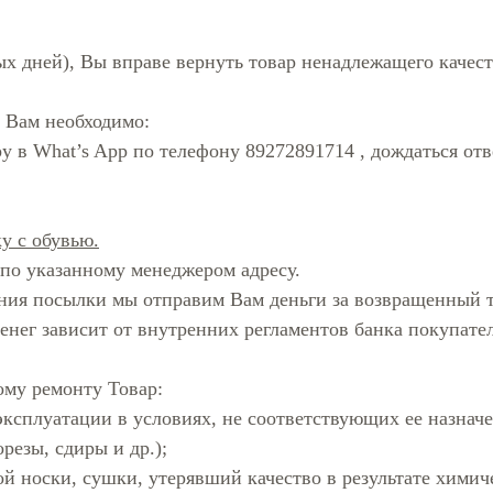
ых дней), Вы вправе вернуть товар ненадлежащего качест
и Вам необходимо:
у в What’s App по телефону 89272891714 , дождаться от
у с обувью.
 по указанному менеджером адресу.
ения посылки мы отправим Вам деньги за возвращенный 
денег зависит от внутренних регламентов банка покупател
ому ремонту Товар:
эксплуатации в условиях, не соответствующих ее назнач
резы, сдиры и др.);
й носки, сушки, утерявший качество в результате химич