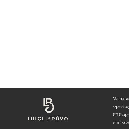
Магазин ж
верхней о
ИП Ихоршт
ИНН 5835