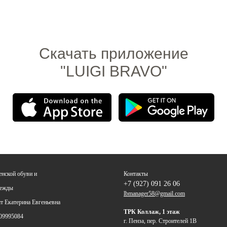
Скачать приложение
"LUIGI BRAVO"
енской обуви и
Контакты
+7 (927) 091 26 06
дежды
lbmanager58@gmail.com
 Екатерина Евгеньевна
ТРК Коллаж, 1 этаж
09995084
г. Пенза, пер. Строителей 1В