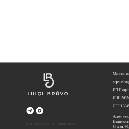
Магазин ж
верхней о
ИП Ихоршт
ИНН 5835
ОГРН
304
Адрес напр
Пензенская 
© ИП Ихоршт Е.Е., 2024-2025
84 а кв. 30,