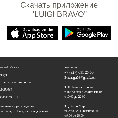
Скачать приложение
"LUIGI BRAVO"
енской обуви и
Контакты
+7 (927) 091 26 06
дежды
lbmanager58@gmail.com
 Екатерина Евгеньевна
ТРК Коллаж, 1 этаж
09995084
г. Пенза, пер. Строителей 1В
с 10:00 до 22:00
583514500114
ТЦ Сан и Март
авления корреспонденции:
г.Пенза, ул. Плеханова, 19
область, г. Пенза, ул. Володарского, д.
с 9.00 до 20.00