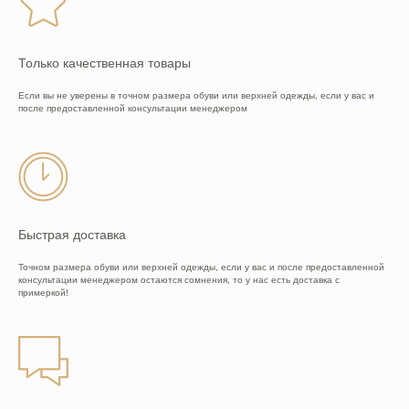
Мы в
ВКонтакте
Подписывайтесь так же на наш
телеграм-
Только качественная товары
канал
,
там самые интересные ценовые
предложения!
Если вы не уверены в точном размера обуви или верхней одежды, если у вас и
после предоставленной консультации менеджером
Быстрая доставка
Точном размера обуви или верхней одежды, если у вас и после предоставленной
консультации менеджером остаются сомнения, то у нас есть доставка с
примеркой!