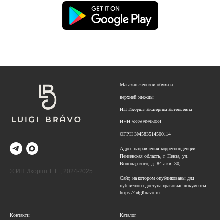
Магазин женской обуви и
верхней одежды
ИП Ихоршт Екатерина Евгеньевна
ИНН 583509995084
ОГРН
304583514500114
Адрес направления корреспонденции:
Пензенская область, г. Пенза, ул.
Володарского, д. 84 а кв. 30,
© ИП Ихоршт Е.Е., 2024-2025
Сайт, на котором опубликованы для
публичного доступа правовые документы:
https://luigibravo.ru
Контакты
Каталог