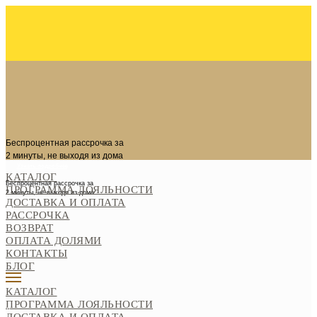
Беспроцентная рассрочка за
2 минуты, не выходя из дома
Узнать подробнее
КАТАЛОГ
Беспроцентная рассрочка за
ПРОГРАММА ЛОЯЛЬНОСТИ
2 минуты, не выходя из дома
ДОСТАВКА И ОПЛАТА
РАССРОЧКА
ВОЗВРАТ
ОПЛАТА ДОЛЯМИ
КОНТАКТЫ
БЛОГ
=
КАТАЛОГ
ПРОГРАММА ЛОЯЛЬНОСТИ
0