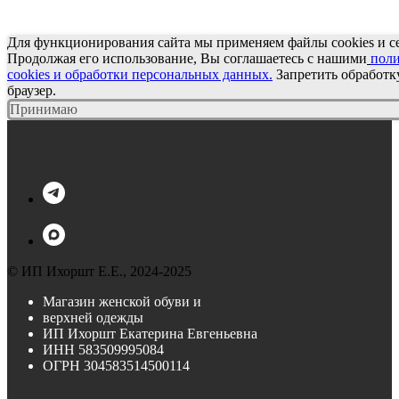
Для функционирования сайта мы применяем файлы cookies и с
Продолжая его использование, Вы соглашаетесь с нашими
пол
cookies и обработки персональных данных
.
Запретить обработку
браузер.
Принимаю
© ИП Ихоршт Е.Е., 2024-2025
Магазин женской обуви и
верхней одежды
ИП Ихоршт Екатерина Евгеньевна
ИНН 583509995084
ОГРН
304583514500114