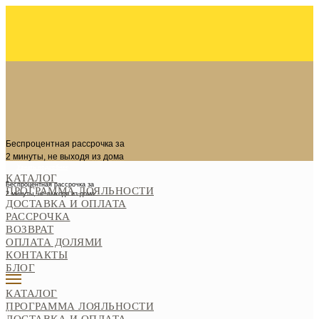
Беспроцентная рассрочка за
2 минуты, не выходя из дома
Узнать подробнее
КАТАЛОГ
Беспроцентная рассрочка за
ПРОГРАММА ЛОЯЛЬНОСТИ
2 минуты, не выходя из дома
ДОСТАВКА И ОПЛАТА
РАССРОЧКА
ВОЗВРАТ
ОПЛАТА ДОЛЯМИ
КОНТАКТЫ
БЛОГ
=
КАТАЛОГ
ПРОГРАММА ЛОЯЛЬНОСТИ
0