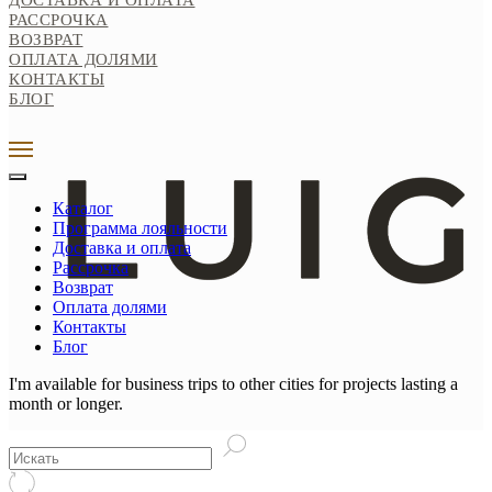
ДОСТАВКА И ОПЛАТА
РАССРОЧКА
ВОЗВРАТ
0
ОПЛАТА ДОЛЯМИ
КОНТАКТЫ
БЛОГ
Каталог
Программа лояльности
Доставка и оплата
Рассрочка
Возврат
Оплата долями
Контакты
Блог
I'm available for business trips to other cities for projects lasting a
month or longer.